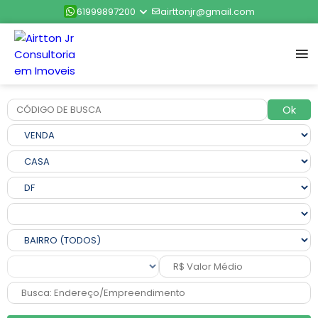
61999897200
airttonjr@gmail.com
Ok