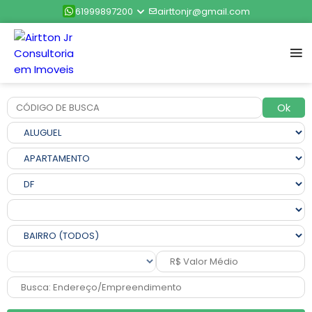
61999897200
airttonjr@gmail.com
Ok