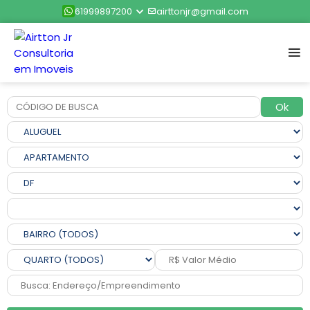
61999897200
airttonjr@gmail.com
Ok