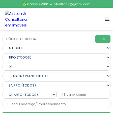
61999897200
airttonjr@gmail.com
Ok