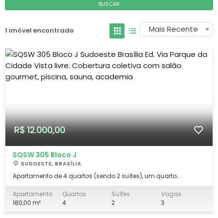
BUSCAR
Mais Recente
1 imóvel encontrado
R$ 12.000,00
SQSW 305 Bloco J
SUDOESTE, BRASÍLIA
Apartamento de 4 quartos (sendo 2 suítes), um quarto
abreviado para sala de TV/escritório, Lavabo, excelentes
armários em todos os cômodos, ar condicionado, cozinha
Apartamento
Quartos
Suítes
Vagas
planejada, dce, piso em granito, vazado, três vagas de
180,00 m²
4
2
3
garagem. Cobertura coletiva com salão gourmet tod