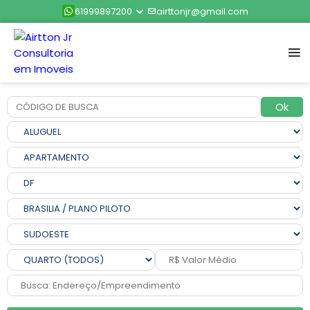
61999897200
airttonjr@gmail.com
Ok