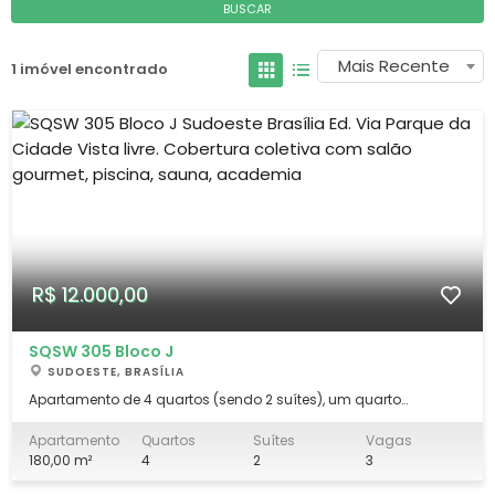
BUSCAR
Mais Recente
1 imóvel encontrado
R$ 12.000,00
SQSW 305 Bloco J
SUDOESTE, BRASÍLIA
Apartamento de 4 quartos (sendo 2 suítes), um quarto
abreviado para sala de TV/escritório, Lavabo, excelentes
armários em todos os cômodos, ar condicionado, cozinha
Apartamento
Quartos
Suítes
Vagas
planejada, dce, piso em granito, vazado, três vagas de
180,00 m²
4
2
3
garagem. Cobertura coletiva com salão gourmet tod