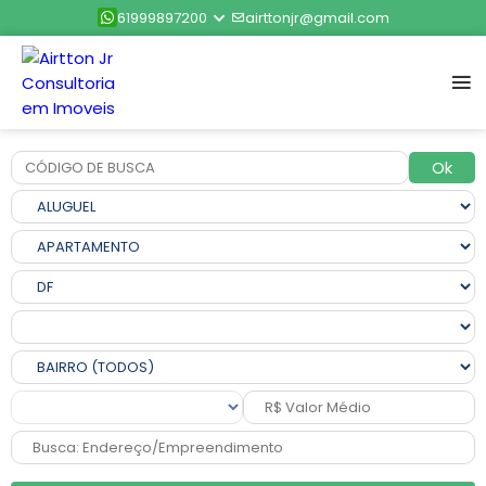
61999897200
airttonjr@gmail.com
Ok